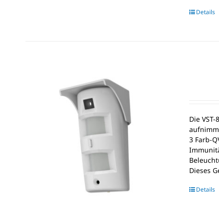
Details
Die VST-
aufnimmt
3 Farb-Q
Immunitä
Beleucht
Dieses G
Details