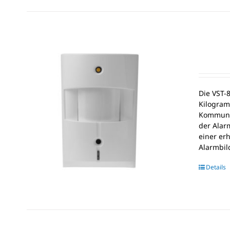
Die VST-
Kilogram
Kommunik
der Alar
einer er
Alarmbil
Details