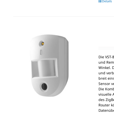
Details
Die VST-
und Remo
Winkel. D
und verbe
breit ei
Sensor v
Die Komb
visuelle
des ZigB
Router k
Datenübe