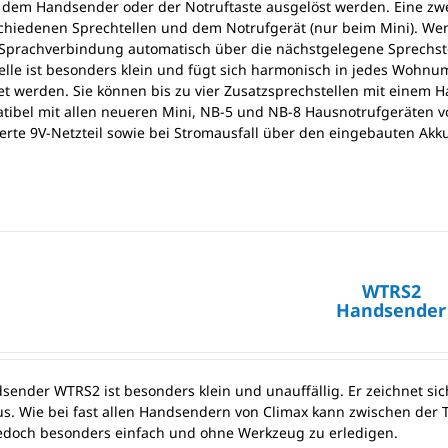
 dem Handsender oder der Notruftaste ausgelöst werden. Eine zw
chiedenen Sprechtellen und dem Notrufgerät (nur beim Mini). We
 Sprachverbindung automatisch über die nächstgelegene Sprechste
elle ist besonders klein und fügt sich harmonisch in jedes Wohnum
t werden. Sie können bis zu vier Zusatzsprechstellen mit einem H
atibel mit allen neueren Mini, NB-5 und NB-8 Hausnotrufgeräten v
ferte 9V-Netzteil sowie bei Stromausfall über den eingebauten Akku
WTRS2
Handsender
sender WTRS2 ist besonders klein und unauffällig. Er zeichnet si
us. Wie bei fast allen Handsendern von Climax kann zwischen de
 jedoch besonders einfach und ohne Werkzeug zu erledigen.