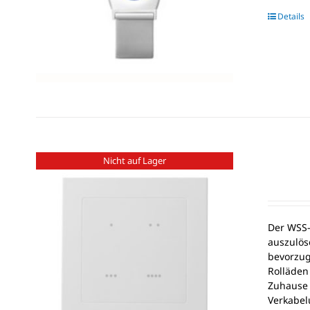
Details
Nicht auf Lager
Der WSS-
auszulös
bevorzug
Rolläden
Zuhause 
Verkabel