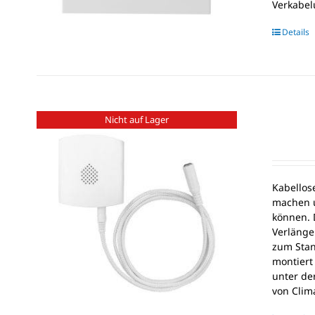
Verkabel
Details
Nicht auf Lager
Kabellos
machen u
können. 
Verlänge
zum Stan
montiert
unter de
von Clim