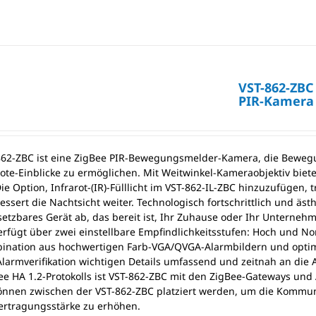
VST-862-ZBC
PIR-Kamera
862-ZBC ist eine ZigBee PIR-Bewegungsmelder-Kamera, die Beweg
te-Einblicke zu ermöglichen. Mit Weitwinkel-Kameraobjektiv biete
ie Option, Infrarot-(IR)-Fülllicht im VST-862-IL-ZBC hinzuzufügen,
ssert die Nachtsicht weiter. Technologisch fortschrittlich und äs
nsetzbares Gerät ab, das bereit ist, Ihr Zuhause oder Ihr Unterne
erfügt über zwei einstellbare Empfindlichkeitsstufen: Hoch und
ination aus hochwertigen Farb-VGA/QVGA-Alarmbildern und optimal
 Alarmverifikation wichtigen Details umfassend und zeitnah an d
ee HA 1.2-Protokolls ist VST-862-ZBC mit den ZigBee-Gateways und
önnen zwischen der VST-862-ZBC platziert werden, um die Kommun
rtragungsstärke zu erhöhen.