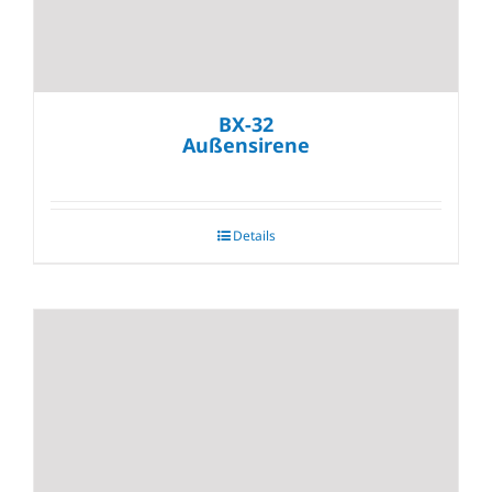
BX-32
Außensirene
Details