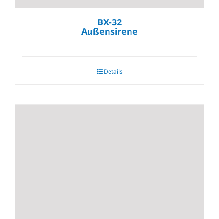
BX-32
Außensirene
Details