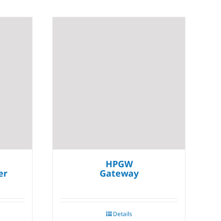
HPGW
er
Gateway
Details