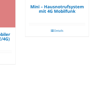
Mini – Hausnotrufsystem
mit 4G Mobilfunk
Details
biler
E/4G)